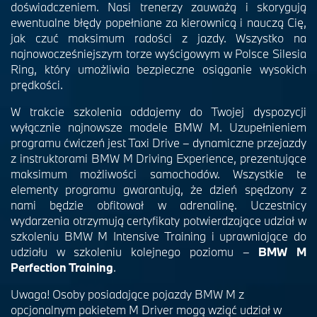
doświadczeniem. Nasi trenerzy zauważą i skorygują
ewentualne błędy popełniane za kierownicą i nauczą Cię,
jak czuć maksimum radości z jazdy. Wszystko na
najnowocześniejszym torze wyścigowym w Polsce Silesia
Ring, który umożliwia bezpieczne osiąganie wysokich
prędkości.
W trakcie szkolenia oddajemy do Twojej dyspozycji
wyłącznie najnowsze modele BMW M. Uzupełnieniem
programu ćwiczeń jest Taxi Drive – dynamiczne przejazdy
z instruktorami BMW M Driving Experience, prezentujące
maksimum możliwości samochodów. Wszystkie te
elementy programu gwarantują, że dzień spędzony z
nami będzie obfitował w adrenalinę. Uczestnicy
wydarzenia otrzymują certyfikaty potwierdzające udział w
szkoleniu BMW M Intensive Training i uprawniające do
udziału w szkoleniu kolejnego poziomu –
BMW M
Perfection Training
.
Uwaga! Osoby posiadające pojazdy BMW M z
opcjonalnym pakietem M Driver mogą wziąć udział w